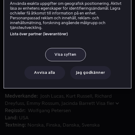
Använda exakta uppgifter om geografisk positionering. Aktivt
läsa av enhetens egenskaper för identifieringsändamål. Lagra
Hyr 49 kr
och/eller få åtkomst till information på en enhet.
Personanpassad reklam och innehåll, reklam- och
Köp 109 kr
innehållsmätning, forskning angående målgrupp och
tjänsteutveckling.
Se trailer
Lista över partner (leverantörer)
Visa syften
Det är nyårsafton ombord på Poseidon och de festglada passa
Det är nyårsafton ombord på Poseidon och de
festglada passagerarna höjer sina glas för att skåla för
framtiden när de plötsligt träffas av en 50 meter hög
Avvisa alla
Jag godkänner
våg som får fartyget att slå runt.
Medverkande
Josh Lucas
Kurt Russell
Richard
Dreyfuss
Emmy Rossum
Jacinda Barrett
Visa fler
Regissör
Wolfgang Petersen
Land
USA
Textning
Norska
Finska
Danska
Svenska