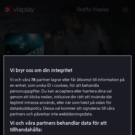
Skaffa Viaplay
Vi bryr oss om din integritet
Vi och våra
78
partner lagrar eller får åtkomst till information på
en enhet, som unika ID i cookies, för att behandla
personuppgifter. Du kan acceptera eller hantera dina val
genom att klicka nedan, inklusive din rätt att invända där
legitimt intresse används, eller när som helst på sidan för
Poseidon
dataskyddspolicy. Dessa val kommer att signaleras till våra
partners och påverkar inte webbläsningsdata.
5.7
Action
Äventyr
2006
1 h 34 min
15 år
Vi och våra partners behandlar data för att
HD
tillhandahålla: