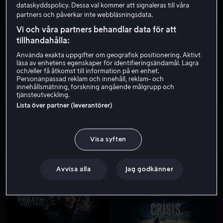
dataskyddspolicy. Dessa val kommer att signaleras till våra
partners och påverkar inte webbläsningsdata.
Vi och våra partners behandlar data för att
tillhandahålla:
Använda exakta uppgifter om geografisk positionering. Aktivt
läsa av enhetens egenskaper för identifieringsändamål. Lagra
och/eller få åtkomst till information på en enhet.
Personanpassad reklam och innehåll, reklam- och
innehållsmätning, forskning angående målgrupp och
Bara hos oss
Bara hos oss
tjänsteutveckling.
Lista över partner (leverantörer)
Visa syften
Från 49 kr
Från 49 kr
Avvisa alla
Jag godkänner