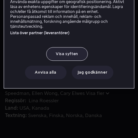
Använda exakta uppgifter om geografisk positionering. Aktivt
läsa av enhetens egenskaper för identifieringsändamål. Lagra
Hyr 49 kr
och/eller få åtkomst till information på en enhet.
Personanpassad reklam och innehåll, reklam- och
Köp 69 kr
innehållsmätning, forskning angående målgrupp och
tjänsteutveckling.
Lista över partner (leverantörer)
Lucy behöver desperat en bästsäljare för att rädda det förla
Lucy behöver desperat en bästsäljare för att rädda det
förlag som hon ärvt av sin far. Nu vänder hon sig till
Visa syften
författaren Harris Shaw, som gjorde förlaget berömt, i
ett sista försök att rädda det.
Avvisa alla
Jag godkänner
Medverkande
Michael Caine
Aubrey Plaza
Scott
Speedman
Ellen Wong
Cary Elwes
Visa fler
Regissör
Lina Roessler
Land
USA
Kanada
Textning
Svenska
Finska
Norska
Danska