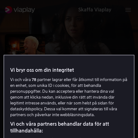
Skaffa Viaplay
Vi bryr oss om din integritet
Vi och våra
78
partner lagrar eller får åtkomst till information på
en enhet, som unika ID i cookies, för att behandla
personuppgifter. Du kan acceptera eller hantera dina val
genom att klicka nedan, inklusive din rätt att invända där
legitimt intresse används, eller när som helst på sidan för
Best Sellers
dataskyddspolicy. Dessa val kommer att signaleras till våra
partners och påverkar inte webbläsningsdata.
6.2
Drama
Komedi
2021
1 h 38 min
11 år
Vi och våra partners behandlar data för att
HD
tillhandahålla: