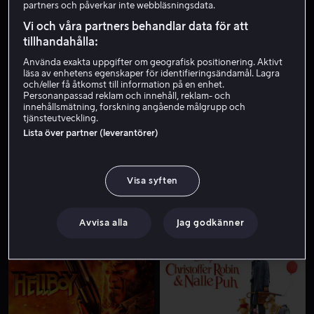
partners och påverkar inte webbläsningsdata.
Vi och våra partners behandlar data för att
tillhandahålla:
Använda exakta uppgifter om geografisk positionering. Aktivt
läsa av enhetens egenskaper för identifieringsändamål. Lagra
och/eller få åtkomst till information på en enhet.
Personanpassad reklam och innehåll, reklam- och
innehållsmätning, forskning angående målgrupp och
tjänsteutveckling.
Från 49 kr
Från 49 kr
Lista över partner (leverantörer)
Visa syften
Avvisa alla
Jag godkänner
Från 55 kr
Från 59 kr