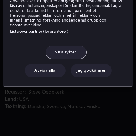
Använda exakta uppgifter om geografisk positionering. Aktivt
läsa av enhetens egenskaper för identifieringsändamål. Lagra
Hyr 59 kr
och/eller få åtkomst till information på en enhet.
Personanpassad reklam och innehåll, reklam- och
innehållsmätning, forskning angående målgrupp och
Köp 109 kr
tjänsteutveckling.
Lista över partner (leverantörer)
Ace Ventura får i uppdrag att åka till Afrika och rädda en h
Ace Ventura får i uppdrag att åka till Afrika och rädda
Visa syften
en helig vit fladdermus för att förhindra ett blodigt
stamkrig.
Avvisa alla
Jag godkänner
Medverkande
Jim Carrey
Ian McNeice
Simon
Callow
Bob Gunton
Sophie Okonedo
Visa fler
Regissör
Steve Oedekerk
Land
USA
Textning
Danska
Svenska
Norska
Finska