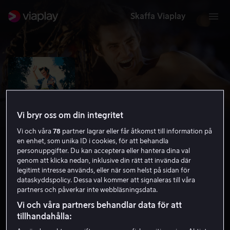
Skaffa Viaplay
Vi bryr oss om din integritet
Vi och våra
78
partner lagrar eller får åtkomst till information på
en enhet, som unika ID i cookies, för att behandla
personuppgifter. Du kan acceptera eller hantera dina val
genom att klicka nedan, inklusive din rätt att invända där
legitimt intresse används, eller när som helst på sidan för
Ace Ventura: When Nature Calls
dataskyddspolicy. Dessa val kommer att signaleras till våra
partners och påverkar inte webbläsningsdata.
6.4
Komedi
Äventyr
1995
1 h 30 min
11 år
Vi och våra partners behandlar data för att
HD
tillhandahålla: