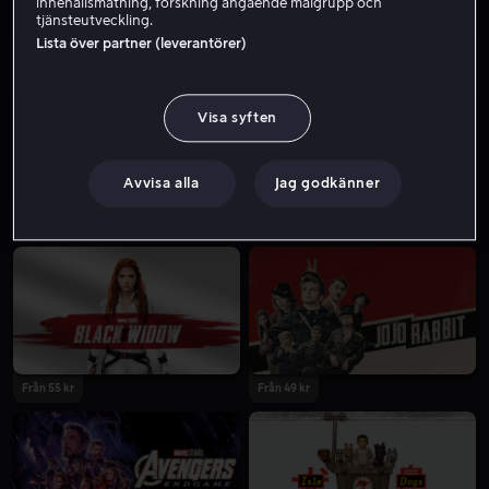
innehållsmätning, forskning angående målgrupp och
tjänsteutveckling.
Lista över partner (leverantörer)
Köp 119 kr
Från 59 kr
Visa syften
Avvisa alla
Jag godkänner
Från 49 kr
Från 55 kr
Från 49 kr