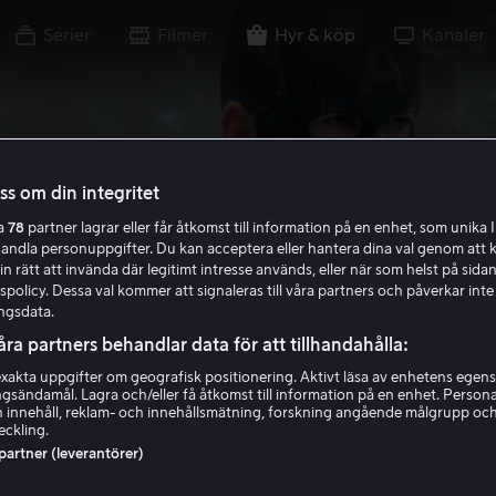
Serier
Filmer
Hyr & köp
Kanaler
oss om din integritet
ra
78
partner lagrar eller får åtkomst till information på en enhet, som unika I
handla personuppgifter. Du kan acceptera eller hantera dina val genom att k
in rätt att invända där legitimt intresse används, eller när som helst på sidan
policy. Dessa val kommer att signaleras till våra partners och påverkar inte
ngsdata.
åra partners behandlar data för att tillhandahålla:
akta uppgifter om geografisk positionering. Aktivt läsa av enhetens egens
ingsändamål. Lagra och/eller få åtkomst till information på en enhet. Perso
 innehåll, reklam- och innehållsmätning, forskning angående målgrupp oc
eckling.
 partner (leverantörer)