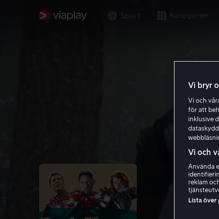
Sport
Kategorier
Vi bryr 
Vi och vå
för att be
inklusive d
dataskydds
webbläsni
Vi och v
Använda ex
identifier
reklam och
tjänsteutv
Lista över