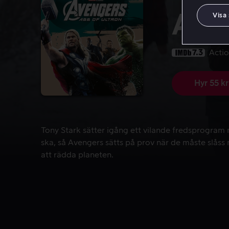
Aven
Visa
7.3
Acti
Hyr 55 kr
Tony Stark sätter igång ett vilande fredsprogram 
Tony Stark sätter igång ett vilande fredsprogram 
ska, så Avengers sätts på prov när de måste slåss
att rädda planeten.