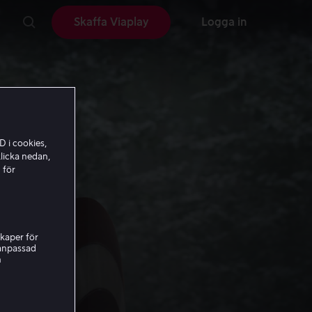
Skaffa Viaplay
Logga in
D i cookies,
licka nedan,
 för
kaper för
nanpassad
h