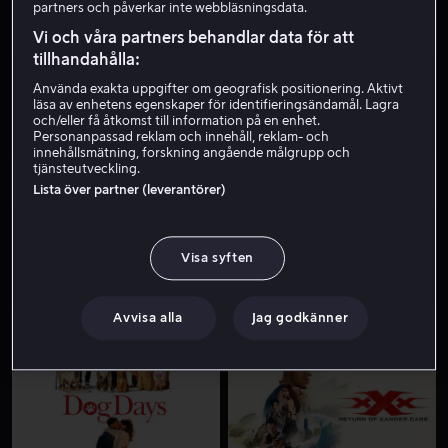
partners och påverkar inte webbläsningsdata.
Vi och våra partners behandlar data för att
tillhandahålla:
Använda exakta uppgifter om geografisk positionering. Aktivt
läsa av enhetens egenskaper för identifieringsändamål. Lagra
och/eller få åtkomst till information på en enhet.
Personanpassad reklam och innehåll, reklam- och
innehållsmätning, forskning angående målgrupp och
tjänsteutveckling.
Från 59 kr
Från 49 kr
Lista över partner (leverantörer)
Visa syften
Avvisa alla
Jag godkänner
Från 49 kr
Från 59 kr