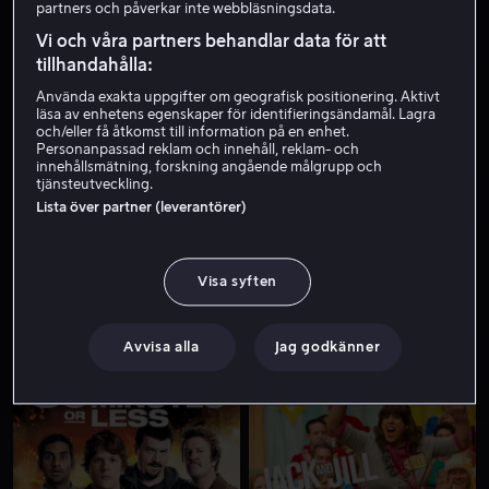
partners och påverkar inte webbläsningsdata.
Vi och våra partners behandlar data för att
tillhandahålla:
Använda exakta uppgifter om geografisk positionering. Aktivt
läsa av enhetens egenskaper för identifieringsändamål. Lagra
och/eller få åtkomst till information på en enhet.
Personanpassad reklam och innehåll, reklam- och
innehållsmätning, forskning angående målgrupp och
tjänsteutveckling.
Från 49 kr
Från 49 kr
Lista över partner (leverantörer)
Visa syften
Avvisa alla
Jag godkänner
Från 49 kr
Från 49 kr