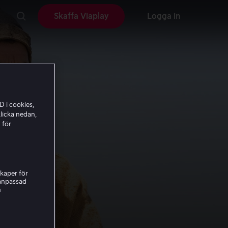
Skaffa Viaplay
Logga in
D i cookies,
licka nedan,
 för
kaper för
nanpassad
h