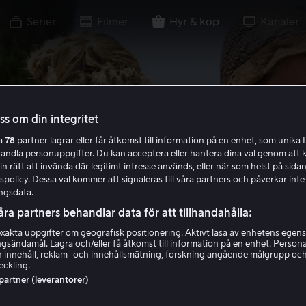
Serier
Filmer
Hyr & köp
Kanaler
oss om din integritet
ra
78
partner lagrar eller får åtkomst till information på en enhet, som unika I
handla personuppgifter. Du kan acceptera eller hantera dina val genom att k
in rätt att invända där legitimt intresse används, eller när som helst på sidan
policy. Dessa val kommer att signaleras till våra partners och påverkar inte
ngsdata.
åra partners behandlar data för att tillhandahålla:
akta uppgifter om geografisk positionering. Aktivt läsa av enhetens egens
ingsändamål. Lagra och/eller få åtkomst till information på en enhet. Perso
 innehåll, reklam- och innehållsmätning, forskning angående målgrupp oc
eckling.
 partner (leverantörer)