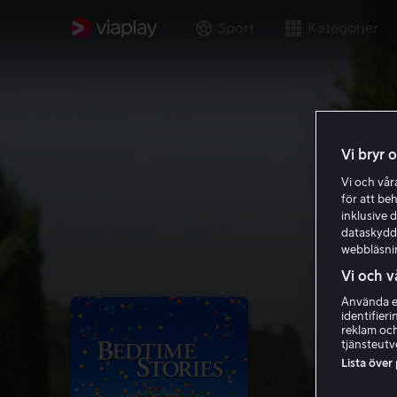
Sport
Kategorier
Vi bryr 
Vi och vå
för att be
inklusive d
dataskydds
webbläsni
Vi och v
Använda ex
identifier
reklam och
tjänsteutv
Lista över