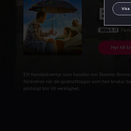
Bedt
Visa
6.0
Fami
Hyr 49 kr
Ett familjeäventyr som handlar om Skeeter Bronson,
Ett familjeäventyr som handlar om Skeeter Bronso
förändras när de godnattsagor som han brukar ber
plötsligt blir till verklighet.