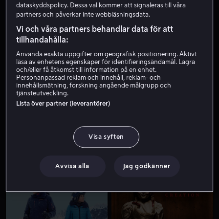
dataskyddspolicy. Dessa val kommer att signaleras till våra
partners och påverkar inte webbläsningsdata.
Vi och våra partners behandlar data för att
tillhandahålla:
Använda exakta uppgifter om geografisk positionering. Aktivt
läsa av enhetens egenskaper för identifieringsändamål. Lagra
och/eller få åtkomst till information på en enhet.
Personanpassad reklam och innehåll, reklam- och
innehållsmätning, forskning angående målgrupp och
Från 59 kr
Från 59 kr
tjänsteutveckling.
Lista över partner (leverantörer)
Visa syften
Från 59 kr
Från 59 kr
Avvisa alla
Jag godkänner