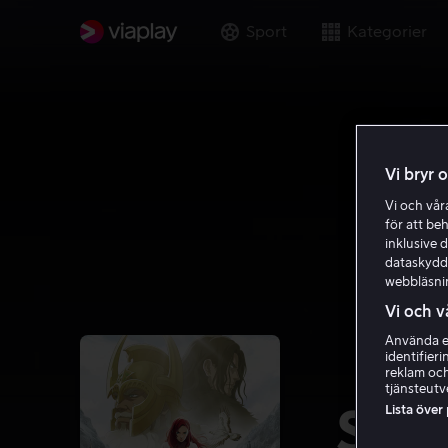
Sport
Kategorier
Vi bryr 
Vi och vå
för att be
inklusive d
dataskydds
webbläsni
Vi och v
Använda ex
identifier
reklam och
tjänsteutv
Lista över
Saga