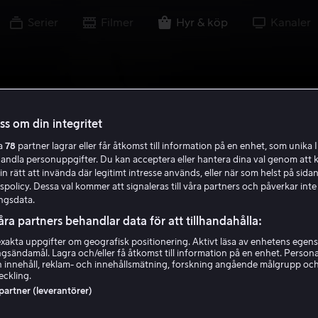
Serier
Filmer
Hyr & köp
Kanaler
oss om din integritet
ra
78
partner lagrar eller får åtkomst till information på en enhet, som unika I
handla personuppgifter. Du kan acceptera eller hantera dina val genom att k
in rätt att invända där legitimt intresse används, eller när som helst på sidan
policy. Dessa val kommer att signaleras till våra partners och påverkar inte
ngsdata.
åra partners behandlar data för att tillhandahålla:
akta uppgifter om geografisk positionering. Aktivt läsa av enhetens egens
ingsändamål. Lagra och/eller få åtkomst till information på en enhet. Perso
 innehåll, reklam- och innehållsmätning, forskning angående målgrupp oc
eckling.
 partner (leverantörer)
n om ringen: Str