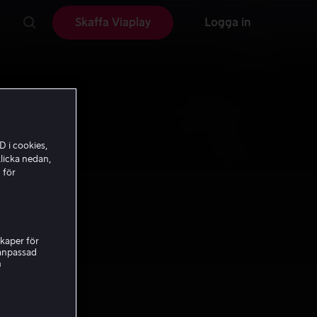
Skaffa Viaplay
Logga in
D i cookies,
licka nedan,
 för
kaper för
nanpassad
h
iden