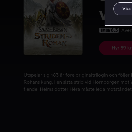
vid
Visa
6.3
Även
Hyr 59 kr
Utspelar sig 183 år före originaltrilogin och fö
Utspelar sig 183 år före originaltrilogin och föl
Rohans kung, i en sista strid vid Hornborgen mot
fiende. Helms dotter Héra måste leda motståndet