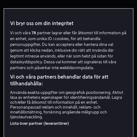
Vi bryr oss om din integritet
Vi och våra
78
partner lagrar eller får åtkomst till information på
en enhet, som unika ID i cookies, för att behandla
personuppgifter. Du kan acceptera eller hantera dina val
genom att klicka nedan, inklusive din rätt att invända där
Från 59 kr
Från 49 kr
legitimt intresse används, eller när som helst på sidan för
dataskyddspolicy. Dessa val kommer att signaleras till våra
partners och påverkar inte webbläsningsdata.
Vi och våra partners behandlar data för att
tillhandahålla:
Använda exakta uppgifter om geografisk positionering. Aktivt
läsa av enhetens egenskaper för identifieringsändamål. Lagra
Bara hos oss
och/eller få åtkomst till information på en enhet.
Personanpassad reklam och innehåll, reklam- och
innehållsmätning, forskning angående målgrupp och
tjänsteutveckling.
Lista över partner (leverantörer)