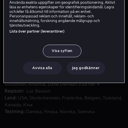
Använda exakta uppgifter om geografisk positionering. Aktivt
läsa av enhetens egenskaper för identifieringsändamål. Lagra
och/eller få åtkomst till information på en enhet.
Personanpassad reklam och innehåll, reklam- och
Köp 129 kr
innehållsmätning, forskning angående målgrupp och
tjänsteutveckling.
Lista över partner (leverantörer)
Under det 28:e århundradet, bildar Valerian och Laureline 
Under det 28:e århundradet, bildar Valerian och
Laureline ett team specialagenter med ansvar att
Visa syften
behålla ordningen i universums mänskliga territorium.
På order från försvarsministern ger sig de två ut på ett
uppdrag till den makalösa staden Alpha – en ständigt
Avvisa alla
Jag godkänner
växande metropol där varelser från hela universum i
Medverkande
Cara Delevingne
Ethan Hawke
John
hundratals år har förenats.
Goodman
Rihanna
Dane DeHaan
Visa fler
Regissör
Luc Besson
Land
USA
Storbritannien
Frankrike
Belgien
Tyskland
Kanada
Kina
Textning
Danska
Finska
Norska
Svenska