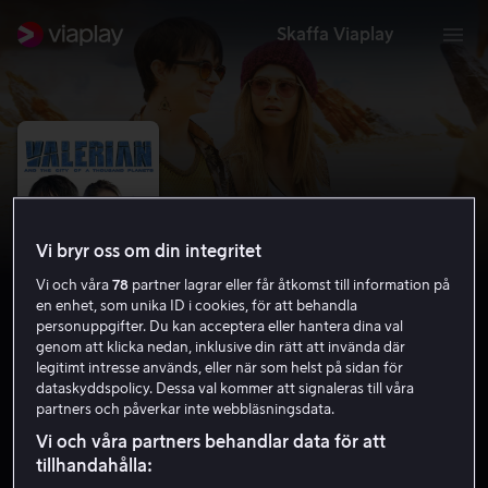
Skaffa Viaplay
Vi bryr oss om din integritet
Vi och våra
78
partner lagrar eller får åtkomst till information på
en enhet, som unika ID i cookies, för att behandla
personuppgifter. Du kan acceptera eller hantera dina val
genom att klicka nedan, inklusive din rätt att invända där
legitimt intresse används, eller när som helst på sidan för
Valerian and the City of a Thousand
dataskyddspolicy. Dessa val kommer att signaleras till våra
partners och påverkar inte webbläsningsdata.
Planets
Vi och våra partners behandlar data för att
6.4
Action
Äventyr
2017
2 h 11 min
11 år
tillhandahålla:
HD