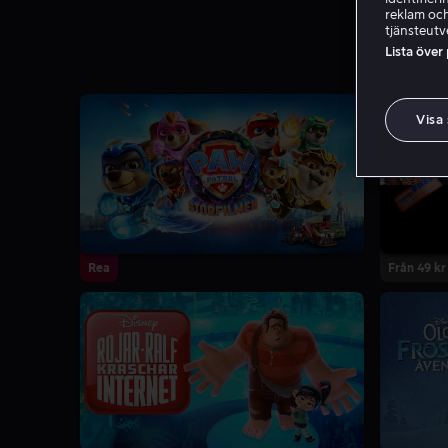
reklam och
tjänsteutv
Lista över
Visa
Rea
Från 49 kr