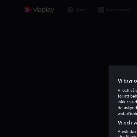
Sport
Kategorier
Vi bryr 
Vi och vå
för att be
inklusive d
dataskydds
webbläsni
Vi och v
Använda ex
identifier