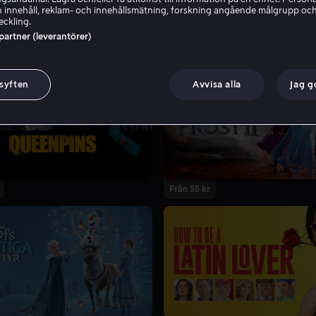
 innehåll, reklam- och innehållsmätning, forskning angående målgrupp oc
eckling.
 partner (leverantörer)
 syften
Avvisa alla
Jag 
Från 55 kr