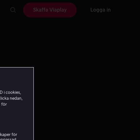
Skaffa Viaplay
Logga in
D i cookies,
licka nedan,
 för
kaper för
nanpassad