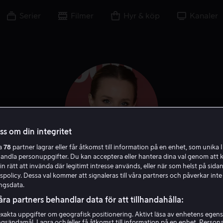
Serier
Filmer
Hyr & köp
Kanaler
oss om din integritet
ra
78
partner lagrar eller får åtkomst till information på en enhet, som unika I
handla personuppgifter. Du kan acceptera eller hantera dina val genom att k
in rätt att invända där legitimt intresse används, eller när som helst på sidan
Kristen Bell
policy. Dessa val kommer att signaleras till våra partners och påverkar inte
ngsdata.
åra partners behandlar data för att tillhandahålla:
Röst
Skådespelare
Gäst
Exekutiv producent
akta uppgifter om geografisk positionering. Aktivt läsa av enhetens egens
ingsändamål. Lagra och/eller få åtkomst till information på en enhet. Perso