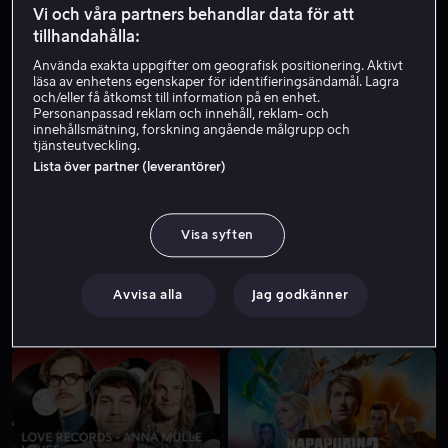
Vi och våra partners behandlar data för att
tillhandahålla:
Använda exakta uppgifter om geografisk positionering. Aktivt
läsa av enhetens egenskaper för identifieringsändamål. Lagra
och/eller få åtkomst till information på en enhet.
Personanpassad reklam och innehåll, reklam- och
innehållsmätning, forskning angående målgrupp och
tjänsteutveckling.
Lista över partner (leverantörer)
Från 59 kr
Från 49 kr
Visa syften
Avvisa alla
Jag godkänner
Från 49 kr
Från 49 kr