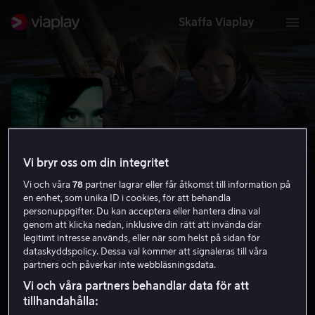
Skaffa Viaplay
Vi bryr oss om din integritet
Vi och våra
78
partner lagrar eller får åtkomst till information på
en enhet, som unika ID i cookies, för att behandla
personuppgifter. Du kan acceptera eller hantera dina val
genom att klicka nedan, inklusive din rätt att invända där
legitimt intresse används, eller när som helst på sidan för
The Depth
dataskyddspolicy. Dessa val kommer att signaleras till våra
partners och påverkar inte webbläsningsdata.
5.3
Drama
Thriller
2011
1 h 39 min
11 år
Vi och våra partners behandlar data för att
HD
tillhandahålla: