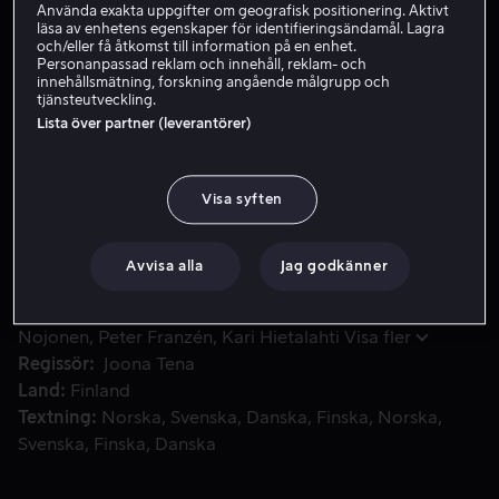
Använda exakta uppgifter om geografisk positionering. Aktivt
läsa av enhetens egenskaper för identifieringsändamål. Lagra
Hyr 49 kr
och/eller få åtkomst till information på en enhet.
Personanpassad reklam och innehåll, reklam- och
Köp 89 kr
innehållsmätning, forskning angående målgrupp och
tjänsteutveckling.
Lista över partner (leverantörer)
Julia Mannerla är en toppadvokat inom eko-brott. Nu får hon 
Julia Mannerla är en toppadvokat inom eko-brott. Nu
får hon sitt mest personliga fall, när ett litet samhälle
Visa syften
nära hennes egen familjs hem hotas av ett
kärnkraftverks artificiella sjö.
Avvisa alla
Jag godkänner
Medverkande
Krista Kosonen
Kai Lehtinen
Viljami
Nojonen
Peter Franzén
Kari Hietalahti
Visa fler
Regissör
Joona Tena
Land
Finland
Textning
Norska
Svenska
Danska
Finska
Norska
Svenska
Finska
Danska