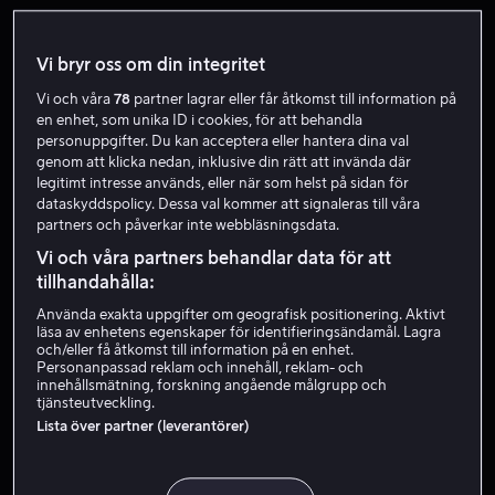
Vi bryr oss om din integritet
Vi och våra
78
partner lagrar eller får åtkomst till information på
en enhet, som unika ID i cookies, för att behandla
personuppgifter. Du kan acceptera eller hantera dina val
genom att klicka nedan, inklusive din rätt att invända där
legitimt intresse används, eller när som helst på sidan för
Från 59 kr
Rea
dataskyddspolicy. Dessa val kommer att signaleras till våra
partners och påverkar inte webbläsningsdata.
Vi och våra partners behandlar data för att
tillhandahålla:
Använda exakta uppgifter om geografisk positionering. Aktivt
läsa av enhetens egenskaper för identifieringsändamål. Lagra
och/eller få åtkomst till information på en enhet.
Från 59 kr
Från 49 kr
Personanpassad reklam och innehåll, reklam- och
innehållsmätning, forskning angående målgrupp och
tjänsteutveckling.
Lista över partner (leverantörer)