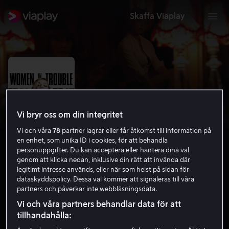
Skaffa Viaplay
Vi bryr oss om din integritet
Vi och våra
78
partner lagrar eller får åtkomst till information på
en enhet, som unika ID i cookies, för att behandla
personuppgifter. Du kan acceptera eller hantera dina val
genom att klicka nedan, inklusive din rätt att invända där
legitimt intresse används, eller när som helst på sidan för
Women in Trouble
dataskyddspolicy. Dessa val kommer att signaleras till våra
partners och påverkar inte webbläsningsdata.
5.6
Drama
Komedi
2009
1 h 31 min
11 år
Vi och våra partners behandlar data för att
HD
tillhandahålla: