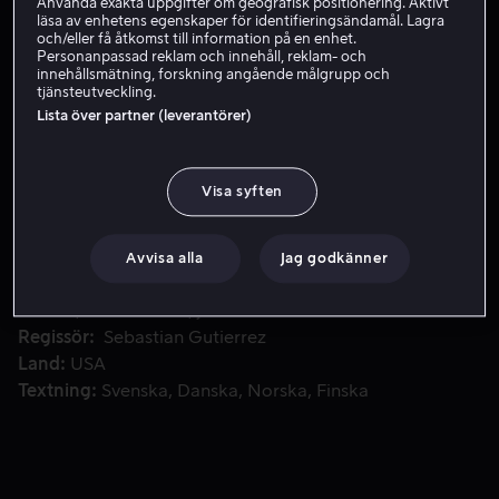
Använda exakta uppgifter om geografisk positionering. Aktivt
läsa av enhetens egenskaper för identifieringsändamål. Lagra
Hyr 39 kr
och/eller få åtkomst till information på en enhet.
Personanpassad reklam och innehåll, reklam- och
innehållsmätning, forskning angående målgrupp och
Köp 89 kr
tjänsteutveckling.
Lista över partner (leverantörer)
Gravida porrstjärnor, bedragna terapeuter, desperata flyg
Gravida porrstjärnor, bedragna terapeuter, desperata
Visa syften
flygvärdinnor och hårdhudade bartendrar får sina öden
sammanflätade och finner svar där de minst anar.
Avvisa alla
Jag godkänner
Medverkande
Carla Gugino
Adrianne Palicki
Connie
Britton
Simon Baker
Josh Brolin
Visa fler
Regissör
Sebastian Gutierrez
Land
USA
Textning
Svenska
Danska
Norska
Finska