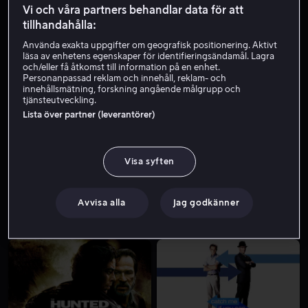
Vi och våra partners behandlar data för att
tillhandahålla:
Använda exakta uppgifter om geografisk positionering. Aktivt
läsa av enhetens egenskaper för identifieringsändamål. Lagra
och/eller få åtkomst till information på en enhet.
Personanpassad reklam och innehåll, reklam- och
innehållsmätning, forskning angående målgrupp och
tjänsteutveckling.
Lista över partner (leverantörer)
Från 49 kr
Hyr 49 kr
Visa syften
Avvisa alla
Jag godkänner
Från 49 kr
Från 49 kr