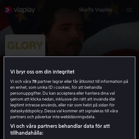
Skaffa Viaplay
Vi bryr oss om din integritet
Vi och våra
78
partner lagrar eller får åtkomst till information på
en enhet, som unika ID i cookies, för att behandla
personuppgifter. Du kan acceptera eller hantera dina val
genom att klicka nedan, inklusive din rätt att invända där
legitimt intresse används, eller när som helst på sidan för
Glory
dataskyddspolicy. Dessa val kommer att signaleras till våra
partners och påverkar inte webbläsningsdata.
7.8
Drama
1989
1 h 57 min
15 år
Vi och våra partners behandlar data för att
HD
tillhandahålla: