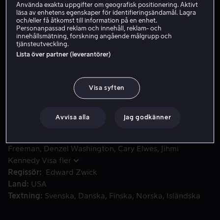
Använda exakta uppgifter om geografisk positionering. Aktivt
läsa av enhetens egenskaper för identifieringsändamål. Lagra
Hyr 49 kr
och/eller få åtkomst till information på en enhet.
Personanpassad reklam och innehåll, reklam- och
Köp 109 kr
innehållsmätning, forskning angående målgrupp och
tjänsteutveckling.
Lista över partner (leverantörer)
År 1862. En välbärgad vit yngling, Robert Gould Shaw, får b
År 1862. En välbärgad vit yngling, Robert Gould Shaw,
får befälet över det första regementet med frivilligt
Visa syften
färgade i det amerikanska inbördeskriget. De
motarbetas av armén, får inte ordentlig utrustning,
Avvisa alla
Jag godkänner
används som billig arbetskraft m m. Slutligen sätts de in
i strid vid slaget om Fort Wagner.
Medverkande
Matthew Broderick
Morgan
Freeman
Denzel Washington
Cary Elwes
Jihmi
Kennedy
Visa fler
Regissör
Edward Zwick
Land
USA
Textning
Svenska
Danska
Finska
Norska
Isländska