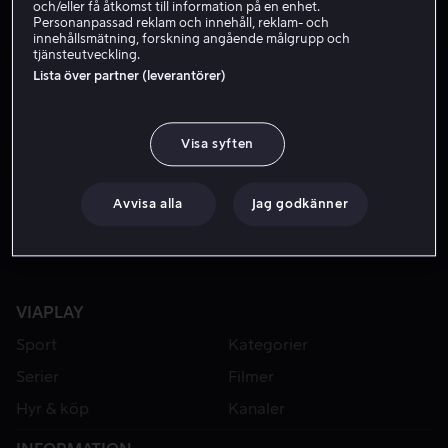
och/eller få åtkomst till information på en enhet.
Personanpassad reklam och innehåll, reklam- och
innehållsmätning, forskning angående målgrupp och
tjänsteutveckling.
Lista över partner (leverantörer)
Visa syften
Från 49 kr
Avvisa alla
Jag godkänner
VIAPLAY
Sport
Kategorier
Serier
Filmer
Hyr & köp
Kanaler