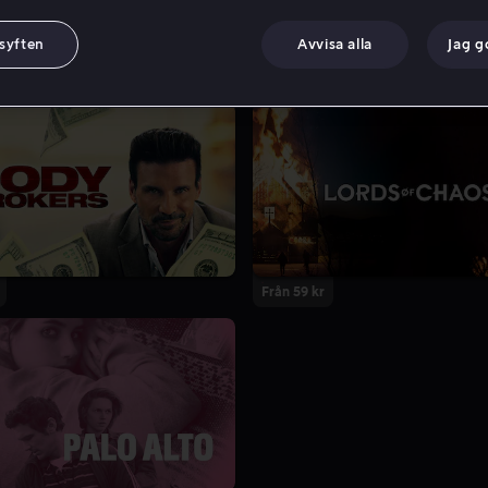
 syften
Avvisa alla
Jag 
Från 59 kr