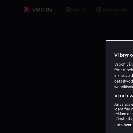
Sport
Kategorier
Vi bryr 
Vi och vå
för att be
inklusive d
dataskydds
webbläsni
Vi och v
Använda ex
identifier
reklam och
tjänsteutv
Lista över