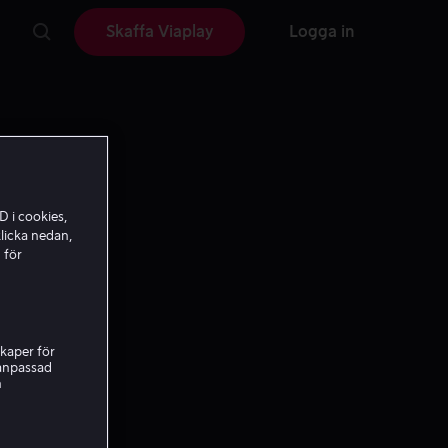
Skaffa Viaplay
Logga in
D i cookies,
licka nedan,
 för
kaper för
nanpassad
h