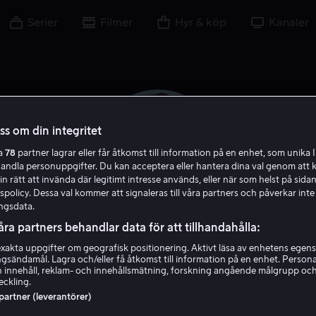
Serier
Filmer
Hyr & köp
Kanaler
oss om din integritet
ra
78
partner lagrar eller får åtkomst till information på en enhet, som unika I
handla personuppgifter. Du kan acceptera eller hantera dina val genom att k
in rätt att invända där legitimt intresse används, eller när som helst på sidan
policy. Dessa val kommer att signaleras till våra partners och påverkar inte
ngsdata.
åra partners behandlar data för att tillhandahålla:
akta uppgifter om geografisk positionering. Aktivt läsa av enhetens egens
Jack Kilmer
ingsändamål. Lagra och/eller få åtkomst till information på en enhet. Perso
 innehåll, reklam- och innehållsmätning, forskning angående målgrupp oc
eckling.
Skådespelare
 partner (leverantörer)