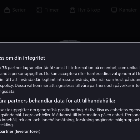
Serier
Filmer
Hyr & köp
Kanaler
oss om din integritet
ra
78
partner lagrar eller får åtkomst till information på en enhet, som unika I
handla personuppgifter. Du kan acceptera eller hantera dina val genom att k
in rätt att invända där legitimt intresse används, eller när som helst på sidan
policy. Dessa val kommer att signaleras till våra partners och påverkar inte
ngsdata.
åra partners behandlar data för att tillhandahålla:
akta uppgifter om geografisk positionering. Aktivt läsa av enhetens egens
Hermione Corfield
ingsändamål. Lagra och/eller få åtkomst till information på en enhet. Perso
 innehåll, reklam- och innehållsmätning, forskning angående målgrupp oc
eckling.
Skådespelare
 partner (leverantörer)