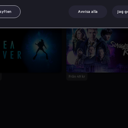
 syften
Avvisa alla
Jag 
Från 49 kr