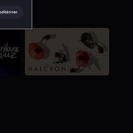
godkänner
7.4
1 Säsong