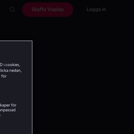
Skaffa Viaplay
Logga in
D i cookies,
licka nedan,
 för
kaper för
nanpassad
h