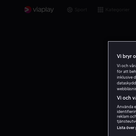
Sport
Kategorier
Vi bryr 
Vi och vå
för att be
inklusive d
dataskydds
webbläsni
Vi och v
Använda ex
identifier
reklam och
tjänsteutv
Lista över