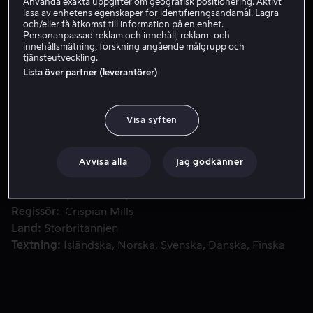
Använda exakta uppgifter om geografisk positionering. Aktivt
läsa av enhetens egenskaper för identifieringsändamål. Lagra
Hyr 49 kr
och/eller få åtkomst till information på en enhet.
Personanpassad reklam och innehåll, reklam- och
innehållsmätning, forskning angående målgrupp och
Köp 109 kr
tjänsteutveckling.
Lista över partner (leverantörer)
En brittisk internatskola förvandlas till ett blodigt slagfält
En brittisk internatskola förvandlas till ett blodigt
Visa syften
slagfält efter att ett mystiskt hål uppstår i marken och
släpper ifrån sig obeskrivlig ondska.
Avvisa alla
Jag godkänner
Medverkande
Simon Pegg
Michael Sheen
Asa
Butterfield
Nick Frost
Hermione Corfield
Visa fler
Regissör
Crispian Mills
Land
Storbritannien
Textning
Isländska
Norska
Svenska
Danska
Finska