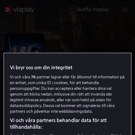
Skaffa Viaplay
Vi bryr oss om din integritet
Vi och våra
78
partner lagrar eller får åtkomst till information på
en enhet, som unika ID i cookies, för att behandla
personuppgifter. Du kan acceptera eller hantera dina val
genom att klicka nedan, inklusive din rätt att invända där
legitimt intresse används, eller när som helst på sidan för
Slaughterhouse Rulez
dataskyddspolicy. Dessa val kommer att signaleras till våra
partners och påverkar inte webbläsningsdata.
5.3
Komedi
Skräck
2018
1 h 39 min
15 år
Vi och våra partners behandlar data för att
HD
tillhandahålla: