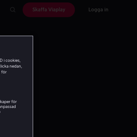
Skaffa Viaplay
Logga in
D i cookies,
licka nedan,
 för
kaper för
nanpassad
h