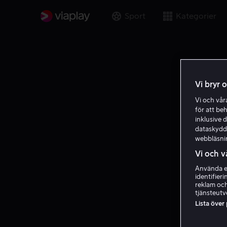
Sport
Kategorier
Vi bryr 
Vi och vå
för att be
inklusive d
dataskydds
webbläsni
Vi och v
Använda ex
identifier
reklam och
tjänsteutv
Lista över