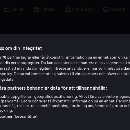
Serier
Filmer
Hyr & köp
Kanaler
oss om din integritet
ra
78
partner lagrar eller får åtkomst till information på en enhet, som unika I
E C
handla personuppgifter. Du kan acceptera eller hantera dina val genom att k
in rätt att invända där legitimt intresse används, eller när som helst på sidan
policy. Dessa val kommer att signaleras till våra partners och påverkar inte
ngsdata.
åra partners behandlar data för att tillhandahålla:
akta uppgifter om geografisk positionering. Aktivt läsa av enhetens egens
ingsändamål. Lagra och/eller få åtkomst till information på en enhet. Perso
Emmanuel Curtil
 innehåll, reklam- och innehållsmätning, forskning angående målgrupp oc
eckling.
 partner (leverantörer)
Röst