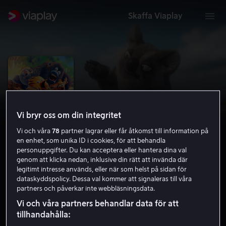
Skaffa Viaplay
Vi bryr oss om din integritet
Vi och våra
78
partner lagrar eller får åtkomst till information på
en enhet, som unika ID i cookies, för att behandla
personuppgifter. Du kan acceptera eller hantera dina val
genom att klicka nedan, inklusive din rätt att invända där
legitimt intresse används, eller när som helst på sidan för
Djungelgänget: Långfilmen
dataskyddspolicy. Dessa val kommer att signaleras till våra
partners och påverkar inte webbläsningsdata.
5.4
Barnfilm
Animation
2017
1 h 33 min
Vi och våra partners behandlar data för att
7 år
tillhandahålla:
HD