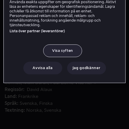
Använda exakta uppgifter om geografisk positionering. Aktivt
läsa av enhetens egenskaper för identifieringsändamål. Lagra
och/eller få åtkomst till information på en enhet.
Hyr 49 kr
Personanpassad reklam och innehåll, reklam- och
innehållsmätning, forskning angående målgrupp och
tjänsteutveckling.
Lista över partner (leverantörer)
Tigerpingvinen Morris och resten av Djungelgänget har de se
Tigerpingvinen Morris och resten av Djungelgänget har
de senaste åren sett till att frid och fröjd råder i
Visa syften
djungeln. Ända tills de en dag råkar möta deras
farligaste motståndare någonsin - koalan Igor.
Avvisa alla
Jag godkänner
Medverkande
Richard Darbois
Alain Dorval
Frantz
Confiac
Maïk Darah
Paul Borne
Visa fler
Regissör
David Alaux
Land
Frankrike
Språk
Svenska
Finska
Textning
Norska
Svenska