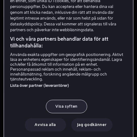
en enhet, som unika ID i cookies, för att behandla
personuppgifter. Du kan acceptera eller hantera dina val
genom att klicka nedan, inklusive din rätt att invända där
legitimt intresse används, eller när som helst på sidan för
dataskyddspolicy. Dessa val kommer att signaleras till våra
partners och påverkar inte webbläsningsdata.
Vi och våra partners behandlar data för att
tillhandahålla:
Från 49 kr
Från 59 kr
Använda exakta uppgifter om geografisk positionering. Aktivt
läsa av enhetens egenskaper för identifieringsändamål. Lagra
och/eller få åtkomst till information på en enhet.
Personanpassad reklam och innehåll, reklam- och
innehållsmätning, forskning angående målgrupp och
tjänsteutveckling.
Lista över partner (leverantörer)
Från 49 kr
Visa syften
Avvisa alla
Jag godkänner