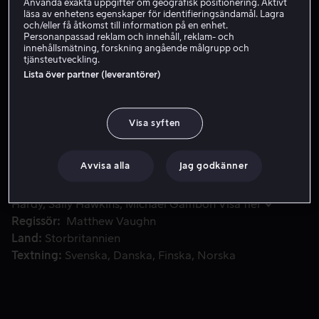
Använda exakta uppgifter om geografisk positionering. Aktivt
läsa av enhetens egenskaper för identifieringsändamål. Lagra
och/eller få åtkomst till information på en enhet.
Personanpassad reklam och innehåll, reklam- och
Skaffa Viaplay
innehållsmätning, forskning angående målgrupp och
tjänsteutveckling.
Lista över partner (leverantörer)
En anonym kokainhandlare har etablerat sig högt i hierarki
En anonym kokainhandlare har etablerat sig högt i
hierarkins organiserade brottslighet. Han överlämnas
Visa syften
två uppdrag av Jimmy Price, en högt uppsatt
maffialedare. Han måste hitta Charlotte, dottern till en
av Jimmys vänner.
Avvisa alla
Jag godkänner
Medverkande
Daniel Craig
Sienna Miller
Tom
Hardy
Sally Hawkins
Michael Gambon
Visa fler
Regissör
Matthew Vaughn
Land
Storbritannien
Textning
Svenska
Danska
Finska
Norska