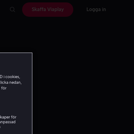
Skaffa Viaplay
Logga in
D i cookies,
licka nedan,
 för
kaper för
nanpassad
h