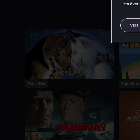
Lista över
Visa
Från 49 kr
Från 55 kr