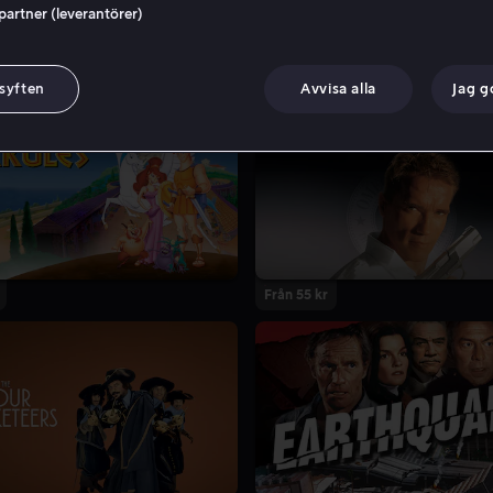
 partner (leverantörer)
 syften
Avvisa alla
Jag 
Från 55 kr