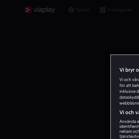
Sport
Kategorier
Vi bryr 
Vi och vå
för att be
inklusive d
dataskydds
webbläsni
Vi och v
Använda ex
identifier
reklam och
tjänsteutv