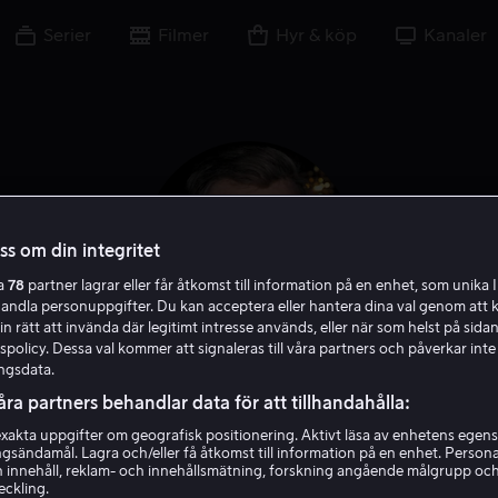
Serier
Filmer
Hyr & köp
Kanaler
oss om din integritet
ra
78
partner lagrar eller får åtkomst till information på en enhet, som unika I
handla personuppgifter. Du kan acceptera eller hantera dina val genom att k
in rätt att invända där legitimt intresse används, eller när som helst på sidan
policy. Dessa val kommer att signaleras till våra partners och påverkar inte
ngsdata.
Charlton Heston
åra partners behandlar data för att tillhandahålla:
akta uppgifter om geografisk positionering. Aktivt läsa av enhetens egens
ingsändamål. Lagra och/eller få åtkomst till information på en enhet. Perso
Röst
Skådespelare
Berättarröst
 innehåll, reklam- och innehållsmätning, forskning angående målgrupp oc
eckling.