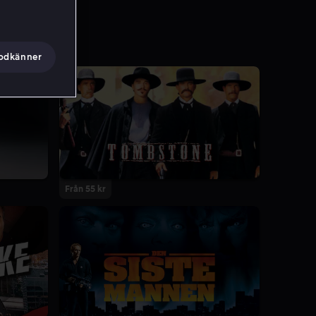
godkänner
Från 55 kr