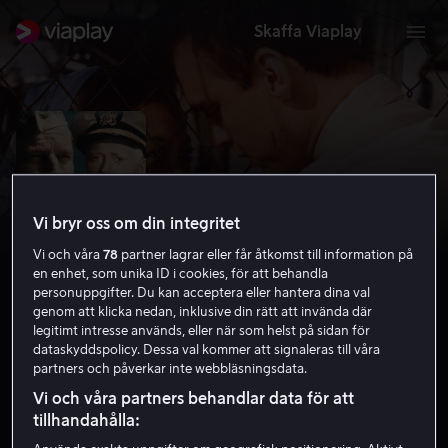
Skaffa Viaplay
Vi bryr oss om din integritet
Vi och våra
78
partner lagrar eller får åtkomst till information på
en enhet, som unika ID i cookies, för att behandla
personuppgifter. Du kan acceptera eller hantera dina val
genom att klicka nedan, inklusive din rätt att invända där
legitimt intresse används, eller när som helst på sidan för
Midway
dataskyddspolicy. Dessa val kommer att signaleras till våra
partners och påverkar inte webbläsningsdata.
6.8
Drama
1976
2 h 5 min
15 år
Vi och våra partners behandlar data för att
HD
tillhandahålla: