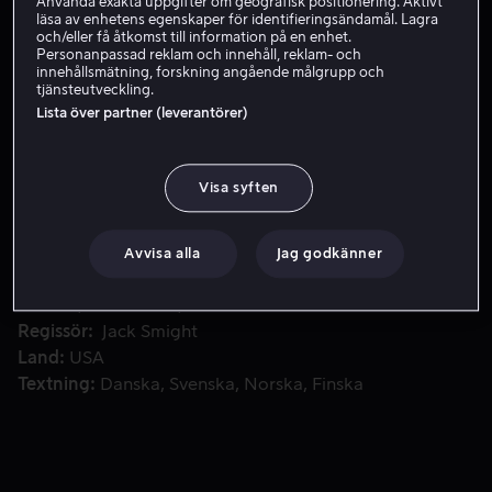
Använda exakta uppgifter om geografisk positionering. Aktivt
läsa av enhetens egenskaper för identifieringsändamål. Lagra
Hyr 49 kr
och/eller få åtkomst till information på en enhet.
Personanpassad reklam och innehåll, reklam- och
innehållsmätning, forskning angående målgrupp och
Köp 89 kr
tjänsteutveckling.
Lista över partner (leverantörer)
All-star-casten och banbrytande krigsfilmer förmedlar slag
All-star-casten och banbrytande krigsfilmer förmedlar
Visa syften
slaget vid Midway med kraftfull verklighet och episk
svepning.
Avvisa alla
Jag godkänner
Medverkande
Charlton Heston
Henry Fonda
James
Coburn
Glenn Ford
Hal Holbrook
Visa fler
Regissör
Jack Smight
Land
USA
Textning
Danska
Svenska
Norska
Finska