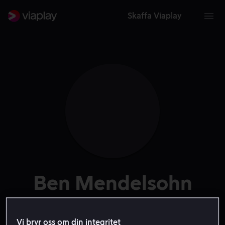
Skaffa Viaplay
Ben Mendelsohn
Skådespelare
Röst
Vi bryr oss om din integritet