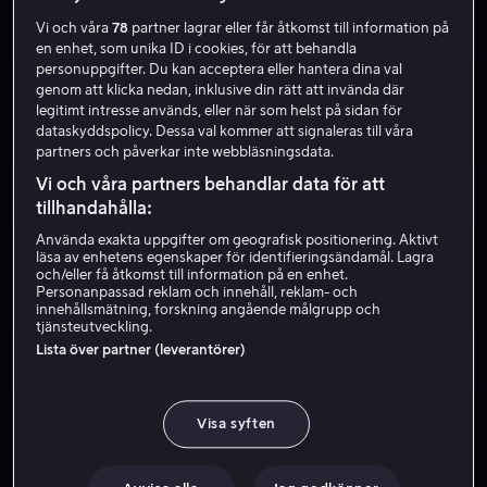
Vi och våra
78
partner lagrar eller får åtkomst till information på
en enhet, som unika ID i cookies, för att behandla
personuppgifter. Du kan acceptera eller hantera dina val
genom att klicka nedan, inklusive din rätt att invända där
legitimt intresse används, eller när som helst på sidan för
dataskyddspolicy. Dessa val kommer att signaleras till våra
partners och påverkar inte webbläsningsdata.
Vi och våra partners behandlar data för att
Bara hos oss
Från 59 kr
tillhandahålla:
Använda exakta uppgifter om geografisk positionering. Aktivt
läsa av enhetens egenskaper för identifieringsändamål. Lagra
och/eller få åtkomst till information på en enhet.
Personanpassad reklam och innehåll, reklam- och
innehållsmätning, forskning angående målgrupp och
tjänsteutveckling.
Lista över partner (leverantörer)
Från 49 kr
Från 59 kr
Visa syften