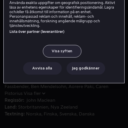
Använda exakta uppgifter om geografisk positionering. Aktivt
läsa av enhetens egenskaper för identifieringsändamål. Lagra
Hyr 39 kr
och/eller få åtkomst till information på en enhet.
Personanpassad reklam och innehåll, reklam- och
Köp 89 kr
innehållsmätning, forskning angående målgrupp och
tjänsteutveckling.
Lista över partner (leverantörer)
Den unge skotten Jay Cavendish råkar av misstag få flickan
Den unge skotten Jay Cavendish råkar av misstag få
flickan Rose att bli anklagad för mord. Rose och hennes
Visa syften
far flyr till Amerika, men den unge mannen följer efter
för att återförenas med sin älskade.
Avvisa alla
Jag godkänner
Medverkande
Kodi Smit-McPhee
Michael
Fassbender
Ben Mendelsohn
Aorere Paki
Caren
Pistorius
Visa fler
Regissör
John Maclean
Land
Storbritannien
Nya Zeeland
Textning
Norska
Finska
Svenska
Danska