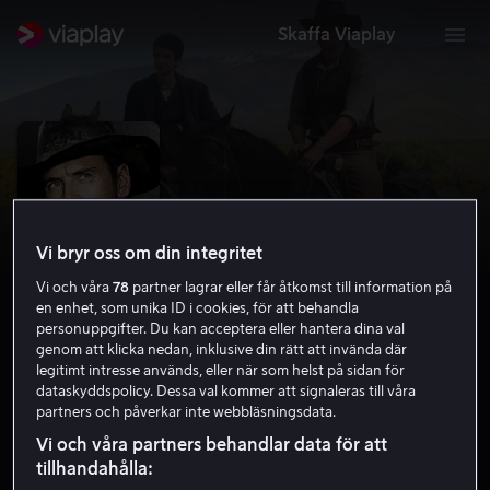
Skaffa Viaplay
Vi bryr oss om din integritet
Vi och våra
78
partner lagrar eller får åtkomst till information på
en enhet, som unika ID i cookies, för att behandla
personuppgifter. Du kan acceptera eller hantera dina val
genom att klicka nedan, inklusive din rätt att invända där
legitimt intresse används, eller när som helst på sidan för
Slow West
dataskyddspolicy. Dessa val kommer att signaleras till våra
partners och påverkar inte webbläsningsdata.
6.9
Drama
2015
1 h 20 min
15 år
Vi och våra partners behandlar data för att
HD
tillhandahålla: