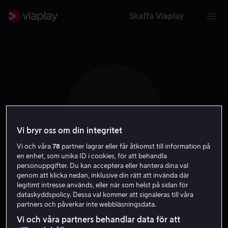
Skaffa Viaplay
A M
Vi bryr oss om din integritet
Vi och våra
78
partner lagrar eller får åtkomst till information på
en enhet, som unika ID i cookies, för att behandla
personuppgifter. Du kan acceptera eller hantera dina val
genom att klicka nedan, inklusive din rätt att invända där
Anders Matthesen
legitimt intresse används, eller när som helst på sidan för
dataskyddspolicy. Dessa val kommer att signaleras till våra
partners och påverkar inte webbläsningsdata.
Röst
Skådespelare
Regissör
Skribent
Gäst
Vi och våra partners behandlar data för att