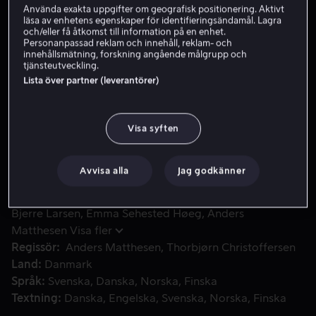
Använda exakta uppgifter om geografisk positionering. Aktivt
läsa av enhetens egenskaper för identifieringsändamål. Lagra
Skaffa Viaplay
och/eller få åtkomst till information på en enhet.
Personanpassad reklam och innehåll, reklam- och
Se trailer
innehållsmätning, forskning angående målgrupp och
tjänsteutveckling.
Lista över partner (leverantörer)
Alex, som går i sjuan, har ett ansträngt förhållande till sin
Alex, som går i sjuan, har ett ansträngt förhållande till
sin styvbror och sin styvfar. Dessutom blir Alex och hans
Visa syften
bästa kompis mobbade av Glenn i specialklassen. Alex
har det inte lätt helt enkelt. Filmen är inte lämplig för
Avvisa alla
Jag godkänner
barn.
Medverkande
Facundo Reyes
Ava Connolly
Alfred
Bjerre Larsen
Emma Sehested Høeg
Anders
Matthesen
Visa fler
Regissör
Anders Matthesen
Thorbjørn Christoffersen
Land
Danmark
Språk
Svenska
Danska
Norska
Finska
Textning
Danska
Engelska
Svenska
Norska
Finska