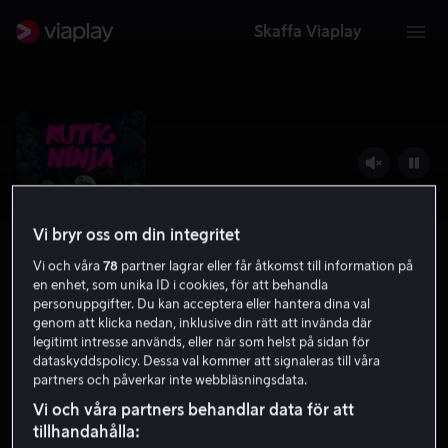
Skaffa Viaplay
Vi bryr oss om din integritet
Vi och våra
78
partner lagrar eller får åtkomst till information på
en enhet, som unika ID i cookies, för att behandla
personuppgifter. Du kan acceptera eller hantera dina val
genom att klicka nedan, inklusive din rätt att invända där
legitimt intresse används, eller när som helst på sidan för
Rutig ninja
dataskyddspolicy. Dessa val kommer att signaleras till våra
partners och påverkar inte webbläsningsdata.
7.1
Komedi
Animation
2018
1 h 19 min
11 år
Vi och våra partners behandlar data för att
HD
tillhandahålla: