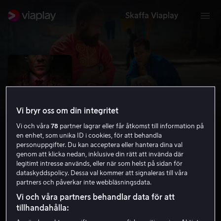
Skaffa Viaplay
Vi bryr oss om din integritet
Vi och våra
78
partner lagrar eller får åtkomst till information på
en enhet, som unika ID i cookies, för att behandla
personuppgifter. Du kan acceptera eller hantera dina val
genom att klicka nedan, inklusive din rätt att invända där
legitimt intresse används, eller när som helst på sidan för
Zero
dataskyddspolicy. Dessa val kommer att signaleras till våra
partners och påverkar inte webbläsningsdata.
5.3
Komedi
Action
2024
1 h 24 min
15 år
Vi och våra partners behandlar data för att
HD
tillhandahålla: