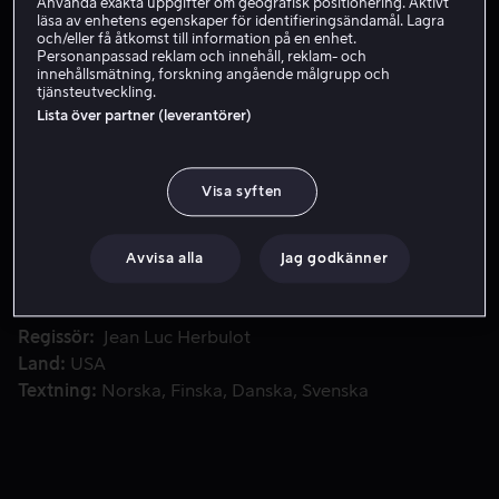
Använda exakta uppgifter om geografisk positionering. Aktivt
läsa av enhetens egenskaper för identifieringsändamål. Lagra
Hyr 49 kr
och/eller få åtkomst till information på en enhet.
Personanpassad reklam och innehåll, reklam- och
innehållsmätning, forskning angående målgrupp och
Köp 129 kr
tjänsteutveckling.
Lista över partner (leverantörer)
Två amerikaner vaknar upp i Dakar med en bomb på bröstet 
Två amerikaner vaknar upp i Dakar med en bomb på
Visa syften
bröstet och tio timmar på sig att ta reda på varför.
Medverkande
Hus Miller
Cameron McHarg
Gary
Avvisa alla
Jag godkänner
Dourdan
Roger Felmont Sallah
Moran
Rosenblatt
Visa fler
Regissör
Jean Luc Herbulot
Land
USA
Textning
Norska
Finska
Danska
Svenska