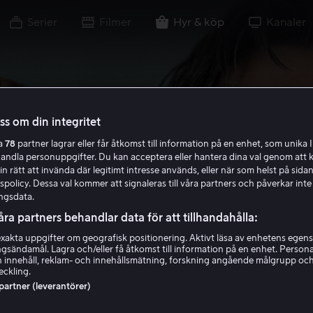
Serier
Filmer
Hyr & köp
Kanaler
oss om din integritet
ra
78
partner lagrar eller får åtkomst till information på en enhet, som unika I
handla personuppgifter. Du kan acceptera eller hantera dina val genom att k
in rätt att invända där legitimt intresse används, eller när som helst på sidan
policy. Dessa val kommer att signaleras till våra partners och påverkar inte
ngsdata.
åra partners behandlar data för att tillhandahålla:
akta uppgifter om geografisk positionering. Aktivt läsa av enhetens egens
ingsändamål. Lagra och/eller få åtkomst till information på en enhet. Perso
 innehåll, reklam- och innehållsmätning, forskning angående målgrupp oc
eckling.
 partner (leverantörer)