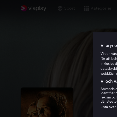
Sport
Kategorier
Vi bryr 
Vi och vå
för att be
inklusive d
dataskydds
webbläsni
Vi och v
Använda ex
identifier
reklam och
tjänsteutv
Lista över