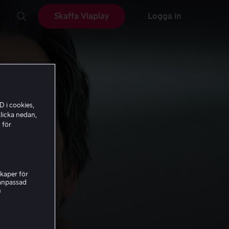
Skaffa Viaplay
Logga in
D i cookies,
licka nedan,
 för
kaper för
nanpassad
h