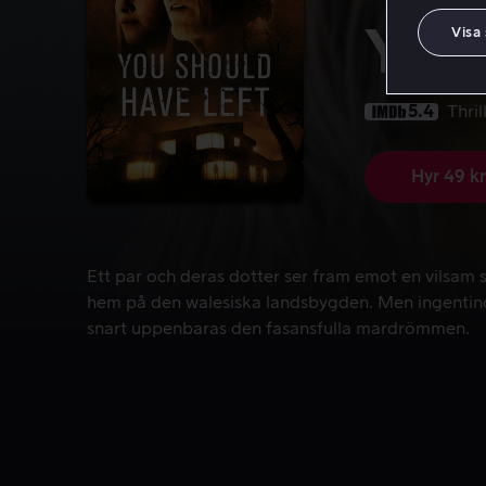
You
Visa
5.4
Thril
Hyr 49 kr
Ett par och deras dotter ser fram emot en vilsam
Ett par och deras dotter ser fram emot en vilsam s
hem på den walesiska landsbygden. Men ingenting
snart uppenbaras den fasansfulla mardrömmen.