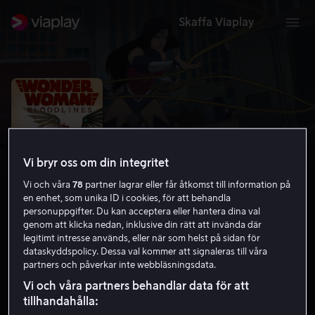
Skaffa Viaplay
Vi bryr oss om din integritet
Vi och våra
78
partner lagrar eller får åtkomst till information på
en enhet, som unika ID i cookies, för att behandla
personuppgifter. Du kan acceptera eller hantera dina val
genom att klicka nedan, inklusive din rätt att invända där
legitimt intresse används, eller när som helst på sidan för
Wonder Woman: Bloodlines
dataskyddspolicy. Dessa val kommer att signaleras till våra
partners och påverkar inte webbläsningsdata.
5.9
Animation
Äventyr
2019
1 h 19 min
Vi och våra partners behandlar data för att
12 år
tillhandahålla:
HD