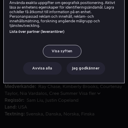
Använda exakta uppgifter om geografisk positionering. Aktivt
läsa av enhetens egenskaper för identifieringsändamål. Lagra
och/eller få åtkomst till information på en enhet.
Hyr 49 kr
Personanpassad reklam och innehåll, reklam- och
innehållsmätning, forskning angående målgrupp och
tjänsteutveckling.
Köp 99 kr
Lista över partner (leverantörer)
Se Justice League-medlemmen Wonder Womans legendariska ur
Se Justice League-medlemmen Wonder Womans
Visa syften
legendariska ursprungshistoria när hon kämpar för det
goda och gör det till sitt uppdrag att hjälpa en ung
Avvisa alla
Jag godkänner
flicka från en farlig organisation.
Medverkande
Ray Chase
Kimberly Brooks
Courtenay
Taylor
Nia Vardalos
Cree Summer
Visa fler
Regissör
Sam Liu
Justin Copeland
Land
USA
Textning
Svenska
Danska
Norska
Finska