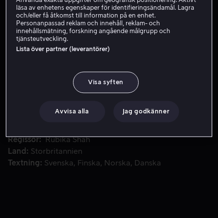
Använda exakta uppgifter om geografisk positionering. Aktivt
läsa av enhetens egenskaper för identifieringsändamål. Lagra
Hyr 49 kr
och/eller få åtkomst till information på en enhet.
Personanpassad reklam och innehåll, reklam- och
innehållsmätning, forskning angående målgrupp och
tjänsteutveckling.
Lista över partner (leverantörer)
I 70-talets Storbritannien har nynazismen tagit fäste. På 
I 70-talets Storbritannien har nynazismen tagit fäste. På
andra sidan stod Red Saunders som grundande Rock
Against Racism – rörelsen som genom sin aktivism bröt
Visa syften
spiralen av rasistiskt våld.
Avvisa alla
Jag godkänner
Medverkande
Pauline Black
Topper Headon
Mick
Jones
Dennis Bovell
Paul Simonon
Visa fler
Regissör
Rubika Shah
Land
Storbritannien
Textning
Svenska
Finska
Norska
Danska