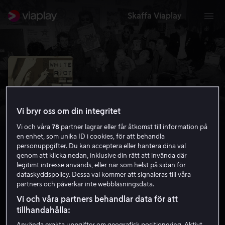
Skaffa Viaplay
Vi bryr oss om din integritet
Vi och våra
78
partner lagrar eller får åtkomst till information på
en enhet, som unika ID i cookies, för att behandla
personuppgifter. Du kan acceptera eller hantera dina val
genom att klicka nedan, inklusive din rätt att invända där
legitimt intresse används, eller när som helst på sidan för
dataskyddspolicy. Dessa val kommer att signaleras till våra
White Riot
partners och påverkar inte webbläsningsdata.
7.2
Dokumentär
2019
1 h 20 min
15 år
Vi och våra partners behandlar data för att
HD
tillhandahålla: