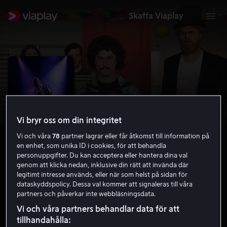
Skaffa Viaplay
Vi bryr oss om din integritet
Vi och våra
78
partner lagrar eller får åtkomst till information på
en enhet, som unika ID i cookies, för att behandla
personuppgifter. Du kan acceptera eller hantera dina val
genom att klicka nedan, inklusive din rätt att invända där
legitimt intresse används, eller när som helst på sidan för
Weird: The Al Yankovic Story
dataskyddspolicy. Dessa val kommer att signaleras till våra
partners och påverkar inte webbläsningsdata.
6.8
Komedi
2022
1 h 43 min
11 år
Vi och våra partners behandlar data för att
HD
tillhandahålla: