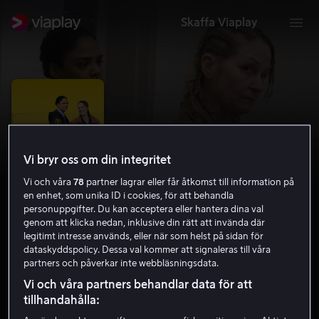
Skaffa Viaplay
Vi bryr oss om din integritet
Vi och våra
78
partner lagrar eller får åtkomst till information på
en enhet, som unika ID i cookies, för att behandla
personuppgifter. Du kan acceptera eller hantera dina val
genom att klicka nedan, inklusive din rätt att invända där
legitimt intresse används, eller när som helst på sidan för
Way Out!
dataskyddspolicy. Dessa val kommer att signaleras till våra
partners och påverkar inte webbläsningsdata.
5.5
Komedi
2018
1 h 19 min
15 år
Vi och våra partners behandlar data för att
HD
tillhandahålla: