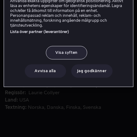
Använda exakta uppgifter om geografisk positionering. Aktivt
läsa av enhetens egenskaper för identifieringsändamål. Lagra
Hyr 49 kr
och/eller få åtkomst till information på en enhet.
Personanpassad reklam och innehåll, reklam- och
innehållsmätning, forskning angående målgrupp och
Köp 99 kr
tjänsteutveckling.
Lista över partner (leverantörer)
Nicole Stevens är en hårt arbetande, ensamstående kvinna
Nicole Stevens är en hårt arbetande, ensamstående
Visa syften
kvinna som bor med och sköter om sin mamma, och
jobbar deltid på ett lokalt fängelse.
Avvisa alla
Jag godkänner
Medverkande
Melissa Leo
Tessa Thompson
Edgar
Ramirez
Anna Paquin
Whoopi Goldberg
Visa fler
Regissör
Laurie Collyer
Land
USA
Textning
Norska
Danska
Finska
Svenska