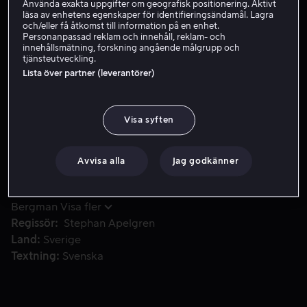
Använda exakta uppgifter om geografisk positionering. Aktivt
läsa av enhetens egenskaper för identifieringsändamål. Lagra
Hyr 49 kr
och/eller få åtkomst till information på en enhet.
Personanpassad reklam och innehåll, reklam- och
Köp 109 kr
innehållsmätning, forskning angående målgrupp och
tjänsteutveckling.
Lista över partner (leverantörer)
En kvinna hittas skjuten i huvudet utanför sin restaurang, e
En kvinna hittas skjuten i huvudet utanför sin restaurang,
en regelrätt avrättning som hennes sjuåriga dotter
Visa syften
dessutom blir vittne till.
Avvisa alla
Jag godkänner
Medverkande
Krister Henriksson
Johanna
Sällström
Ola Rapace
Fredrik Gunnarsson
Mats
Bergman
Visa fler
Regissör
Stephan Apelgren
Land
Sverige
Textning
Svenska