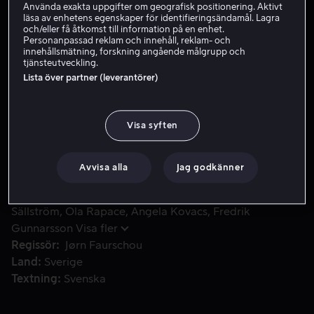
Använda exakta uppgifter om geografisk positionering. Aktivt
läsa av enhetens egenskaper för identifieringsändamål. Lagra
Hyr 49 kr
och/eller få åtkomst till information på en enhet.
Personanpassad reklam och innehåll, reklam- och
Köp 109 kr
innehållsmätning, forskning angående målgrupp och
tjänsteutveckling.
Lista över partner (leverantörer)
Det äkta paret Olof och Carolina Wachtman hittas mördade
Det äkta paret Olof och Carolina Wachtman hittas
mördade på deras magnifika gods. Utredningen visar
Visa syften
att kvinnan torterats och våldtagits framför ögonen på
sin make innan de tillsammans fick möta döden.
Avvisa alla
Jag godkänner
Medverkande
Krister Henriksson
Johanna
Sällström
Ola Rapace
Angela Kovacs
Fredrik
Gunnarsson
Visa fler
Regissör
Jørn Faurschou
Land
Sverige
Textning
Svenska