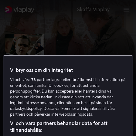
Skaffa Viaplay
Vi bryr oss om din integritet
Vi och våra
78
partner lagrar eller får åtkomst till information på
en enhet, som unika ID i cookies, för att behandla
personuppgifter. Du kan acceptera eller hantera dina val
genom att klicka nedan, inklusive din rätt att invända där
legitimt intresse används, eller när som helst på sidan för
Wallander: bröderna
dataskyddspolicy. Dessa val kommer att signaleras till våra
partners och påverkar inte webbläsningsdata.
2005
1 h 29 min
15 år
Vi och våra partners behandlar data för att
HD
tillhandahålla: