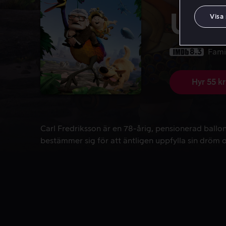
Upp
Visa
8.3
Fami
Hyr 55 kr
Carl Fredriksson är en 78-årig, pensionerad ballon
Carl Fredriksson är en 78-årig, pensionerad ballo
bestämmer sig för att äntligen uppfylla sin dröm o