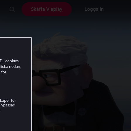
Skaffa Viaplay
Logga in
D i cookies,
licka nedan,
 för
kaper för
nanpassad
h