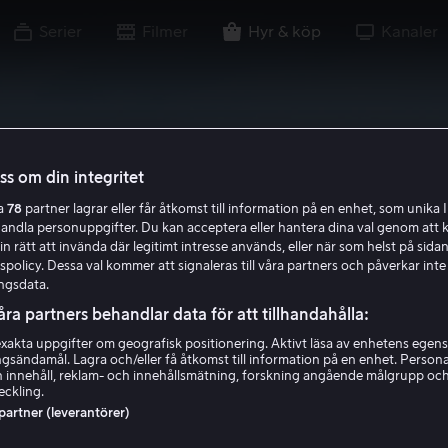
Serier
Filmer
Hyr & köp
Kanaler
oss om din integritet
ra
78
partner lagrar eller får åtkomst till information på en enhet, som unika I
handla personuppgifter. Du kan acceptera eller hantera dina val genom att k
in rätt att invända där legitimt intresse används, eller när som helst på sidan
policy. Dessa val kommer att signaleras till våra partners och påverkar inte
ngsdata.
åra partners behandlar data för att tillhandahålla:
akta uppgifter om geografisk positionering. Aktivt läsa av enhetens egens
ingsändamål. Lagra och/eller få åtkomst till information på en enhet. Perso
 innehåll, reklam- och innehållsmätning, forskning angående målgrupp oc
eckling.
 partner (leverantörer)