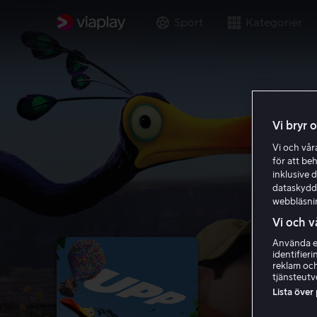
Sport
Kategorier
Vi bryr 
Vi och vå
för att be
inklusive d
dataskydds
webbläsni
Vi och v
Använda ex
identifier
reklam och
tjänsteutv
Lista över