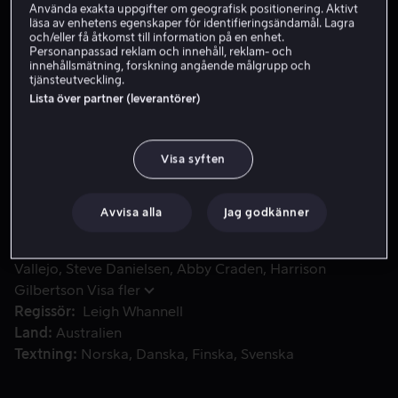
Använda exakta uppgifter om geografisk positionering. Aktivt
läsa av enhetens egenskaper för identifieringsändamål. Lagra
Hyr 49 kr
och/eller få åtkomst till information på en enhet.
Personanpassad reklam och innehåll, reklam- och
Köp 69 kr
innehållsmätning, forskning angående målgrupp och
tjänsteutveckling.
Lista över partner (leverantörer)
Greys liv ändras drastiskt när hans fru blir mördad. Fast 
Greys liv ändras drastiskt när hans fru blir mördad. Fast
besluten att hämnas får han ett erbjudande om att
Visa syften
operera in ett chip i nacken som kan ta över hans kropp
och ge den extraordinära egenskaper.
Avvisa alla
Jag godkänner
Medverkande
Logan Marshall-Green
Melanie
Vallejo
Steve Danielsen
Abby Craden
Harrison
Gilbertson
Visa fler
Regissör
Leigh Whannell
Land
Australien
Textning
Norska
Danska
Finska
Svenska