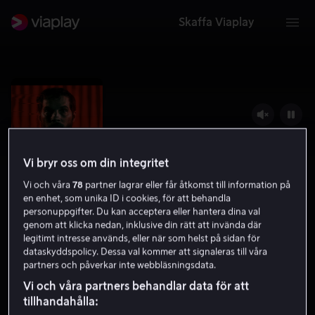
Skaffa Viaplay
Vi bryr oss om din integritet
Vi och våra
78
partner lagrar eller får åtkomst till information på
en enhet, som unika ID i cookies, för att behandla
personuppgifter. Du kan acceptera eller hantera dina val
genom att klicka nedan, inklusive din rätt att invända där
legitimt intresse används, eller när som helst på sidan för
Upgrade
dataskyddspolicy. Dessa val kommer att signaleras till våra
partners och påverkar inte webbläsningsdata.
7.5
Action
2018
1 h 35 min
15 år
Vi och våra partners behandlar data för att
HD
tillhandahålla: