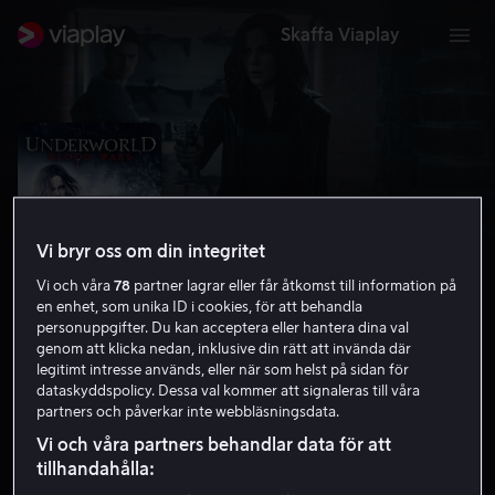
Skaffa Viaplay
Vi bryr oss om din integritet
Vi och våra
78
partner lagrar eller får åtkomst till information på
en enhet, som unika ID i cookies, för att behandla
personuppgifter. Du kan acceptera eller hantera dina val
genom att klicka nedan, inklusive din rätt att invända där
legitimt intresse används, eller när som helst på sidan för
Underworld: Blood Wars
dataskyddspolicy. Dessa val kommer att signaleras till våra
partners och påverkar inte webbläsningsdata.
5.8
Action
2016
1 h 27 min
15 år
Vi och våra partners behandlar data för att
UHD
tillhandahålla: