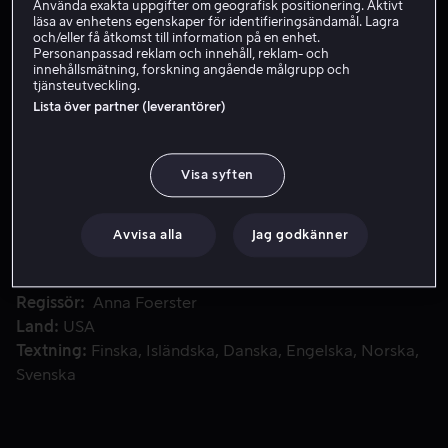
Använda exakta uppgifter om geografisk positionering. Aktivt
läsa av enhetens egenskaper för identifieringsändamål. Lagra
Hyr 49 kr
och/eller få åtkomst till information på en enhet.
Personanpassad reklam och innehåll, reklam- och
Köp 109 kr
innehållsmätning, forskning angående målgrupp och
tjänsteutveckling.
Lista över partner (leverantörer)
Vampyrkrigaren Selene ställs återigen inför ett våldsamt 
Vampyrkrigaren Selene ställs återigen inför ett våldsamt
hot – både från lykanerna och de vampyrer som
Visa syften
förrådde henne.
Avvisa alla
Jag godkänner
Medverkande
Kate Beckinsale
Lou Antonio
Tobias
Menzies
Lara Pulver
Charles Dance
Visa fler
Regissör
Anna Foerster
Land
USA
Textning
Finska
Isländska
Danska
Engelska
Norska
Svenska