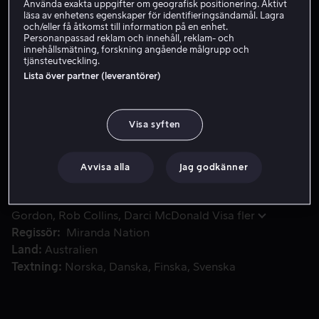
Använda exakta uppgifter om geografisk positionering. Aktivt
läsa av enhetens egenskaper för identifieringsändamål. Lagra
Hyr 59 kr
och/eller få åtkomst till information på en enhet.
Personanpassad reklam och innehåll, reklam- och
Köp 129 kr
innehållsmätning, forskning angående målgrupp och
tjänsteutveckling.
Lista över partner (leverantörer)
Efter att Claire drabbats av missfall börjar hon bli manis
Efter att Claire drabbats av missfall börjar hon bli
manisk. Hon upptäcker att hennes man är otrogen med
Visa syften
en yngre kvinna och blir besatt. Den unga kvinnan är
gravid, och det måste bli Claires barn.
Avvisa alla
Jag godkänner
Medverkande
Olivia DeJonge
Josh Helman
Laura
Gordon
Rob Collins
Darci McDonald
Visa fler
Regissör
Miranda Nation
Land
Australien
Textning
Norska
Danska
Finska
Svenska