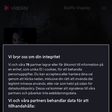
Skaffa Viaplay
Vi bryr oss om din integritet
Vi och våra
78
partner lagrar eller får åtkomst till information på
en enhet, som unika ID i cookies, för att behandla
personuppgifter. Du kan acceptera eller hantera dina val
genom att klicka nedan, inklusive din rätt att invända där
legitimt intresse används, eller när som helst på sidan för
Undertow
dataskyddspolicy. Dessa val kommer att signaleras till våra
partners och påverkar inte webbläsningsdata.
5.0
Drama
Thriller
2018
1 h 31 min
11 år
Vi och våra partners behandlar data för att
HD
tillhandahålla: