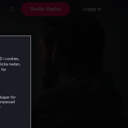
Skaffa Viaplay
Logga in
D i cookies,
licka nedan,
 för
kaper för
nanpassad
h