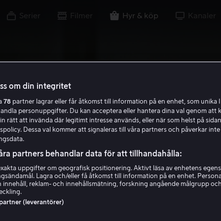
Serier
Filmer
Hyr & köp
Kanaler
oss om din integritet
ra
78
partner lagrar eller får åtkomst till information på en enhet, som unika I
handla personuppgifter. Du kan acceptera eller hantera dina val genom att k
in rätt att invända där legitimt intresse används, eller när som helst på sidan
policy. Dessa val kommer att signaleras till våra partners och påverkar inte
ngsdata.
åra partners behandlar data för att tillhandahålla:
akta uppgifter om geografisk positionering. Aktivt läsa av enhetens egens
ingsändamål. Lagra och/eller få åtkomst till information på en enhet. Perso
 innehåll, reklam- och innehållsmätning, forskning angående målgrupp oc
eckling.
 partner (leverantörer)