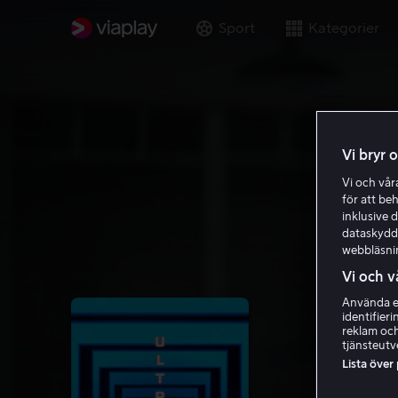
Sport
Kategorier
Vi bryr 
Vi och vå
för att be
inklusive d
dataskydds
webbläsni
Vi och v
Använda ex
identifier
reklam och
tjänsteutv
Lista över