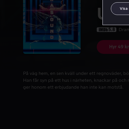
Ult
Visa
5.8
Dra
Hyr 49 kr
På väg hem, en sen kväll under ett regnoväder, bö
På väg hem, en sen kväll under ett regnoväder, bör
Han får syn på ett hus i närheten, knackar på och
ger honom ett erbjudande han inte kan motstå.