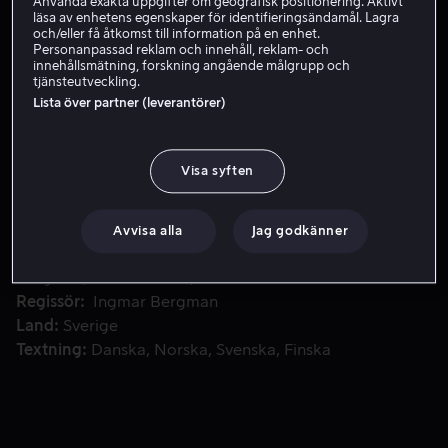
Använda exakta uppgifter om geografisk positionering. Aktivt
läsa av enhetens egenskaper för identifieringsändamål. Lagra
Hyr 49 kr
och/eller få åtkomst till information på en enhet.
Personanpassad reklam och innehåll, reklam- och
innehållsmätning, forskning angående målgrupp och
Köp 109 kr
tjänsteutveckling.
Lista över partner (leverantörer)
En kvinna lider av depression och ängslan efter en olycklig 
En kvinna lider av depression och ängslan efter en
Visa syften
olycklig kärleksaffär och en abort. Hon ångrar sitt
förflutna, vilket leder till en kris med hennes man.
Avvisa alla
Jag godkänner
Medverkande
Eva Henning
Birger Malmsten
Birgit
Tengroth
Hasse Ekman
Mimi Nelson
Visa fler
Regissör
Ingmar Bergman
Land
Sverige
Textning
Danska
Norska
Svenska
Finska