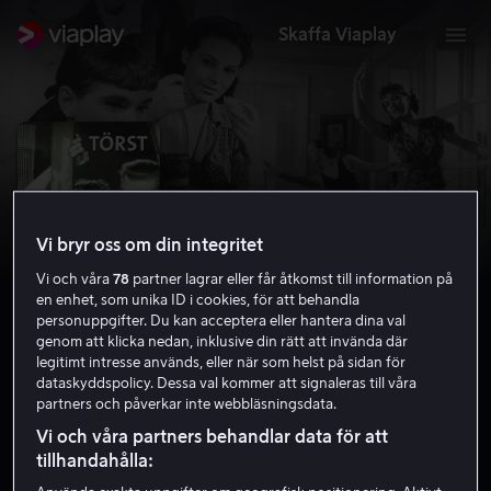
Skaffa Viaplay
Vi bryr oss om din integritet
Vi och våra
78
partner lagrar eller får åtkomst till information på
en enhet, som unika ID i cookies, för att behandla
personuppgifter. Du kan acceptera eller hantera dina val
genom att klicka nedan, inklusive din rätt att invända där
legitimt intresse används, eller när som helst på sidan för
Törst
dataskyddspolicy. Dessa val kommer att signaleras till våra
partners och påverkar inte webbläsningsdata.
6.5
Drama
1949
1 h 20 min
15 år
Vi och våra partners behandlar data för att
HD
tillhandahålla: