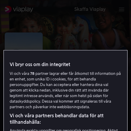
Skaffa Viaplay
Vi bryr oss om din integritet
Vi och våra
78
partner lagrar eller får åtkomst till information på
en enhet, som unika ID i cookies, för att behandla
personuppgifter. Du kan acceptera eller hantera dina val
genom att klicka nedan, inklusive din rätt att invända där
legitimt intresse används, eller när som helst på sidan för
dataskyddspolicy. Dessa val kommer att signaleras till våra
Titta, hon snackar också!
partners och påverkar inte webbläsningsdata.
4.7
Komedi
1990
1 h 17 min
7 år
Vi och våra partners behandlar data för att
HD
tillhandahålla:
Använda exakta uppgifter om geografisk positionering. Aktivt