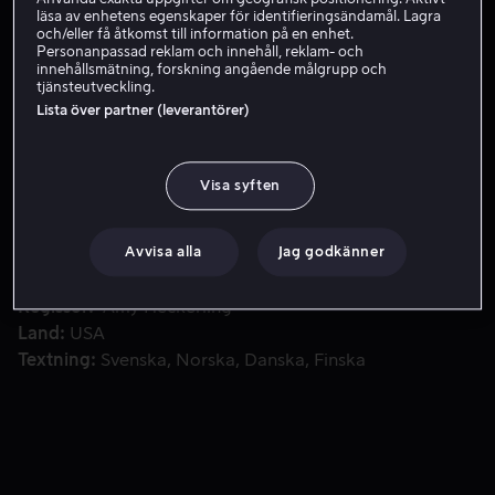
läsa av enhetens egenskaper för identifieringsändamål. Lagra
Hyr 39 kr
och/eller få åtkomst till information på en enhet.
Personanpassad reklam och innehåll, reklam- och
innehållsmätning, forskning angående målgrupp och
Köp 109 kr
tjänsteutveckling.
Lista över partner (leverantörer)
Mikey har precis fått en lillasyster och har lite svårt att vä
Mikey har precis fått en lillasyster och har lite svårt att
Visa syften
vänja sig vid att inte få hela uppmärksamheten själv...
Avvisa alla
Jag godkänner
Medverkande
John Travolta
Kirstie Alley
Olympia
Dukakis
Elias Koteas
Twink Caplan
Visa fler
Regissör
Amy Heckerling
Land
USA
Textning
Svenska
Norska
Danska
Finska